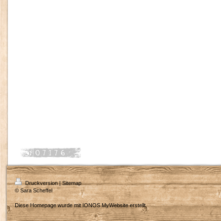
Druckversion
|
Sitemap
© Sara Scheffel
Diese Homepage wurde mit
IONOS MyWebsite
erstellt.