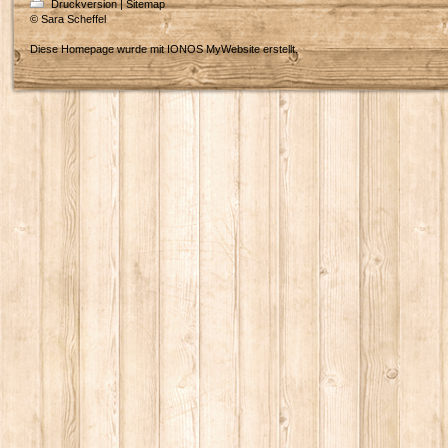
Druckversion
|
Sitemap
© Sara Scheffel
Diese Homepage wurde mit
IONOS MyWebsite
erstellt.